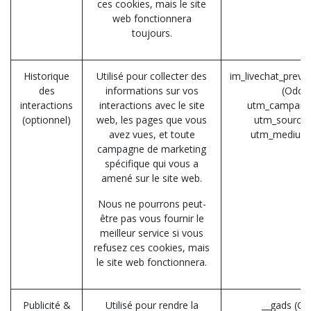
ces cookies, mais le site
web fonctionnera
toujours.
Historique
Utilisé pour collecter des
im_livechat_previ
des
informations sur vos
(Odoo
interactions
interactions avec le site
utm_campaign
(optionnel)
web, les pages que vous
utm_source 
avez vues, et toute
utm_medium
campagne de marketing
spécifique qui vous a
amené sur le site web.
Nous ne pourrons peut-
être pas vous fournir le
meilleur service si vous
refusez ces cookies, mais
le site web fonctionnera.
Publicité &
Utilisé pour rendre la
__gads (Go