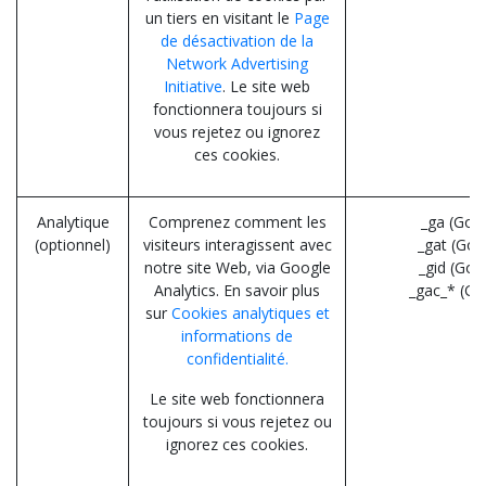
un tiers en visitant le
Page
de désactivation de la
Network Advertising
Initiative
. Le site web
fonctionnera toujours si
vous rejetez ou ignorez
ces cookies.
Analytique
Comprenez comment les
_ga (Goo
(optionnel)
visiteurs interagissent avec
_gat (Goo
notre site Web, via Google
_gid (Goo
Analytics. En savoir plus
_gac_* (Go
sur
Cookies analytiques et
informations de
confidentialité.
Le site web fonctionnera
toujours si vous rejetez ou
ignorez ces cookies.